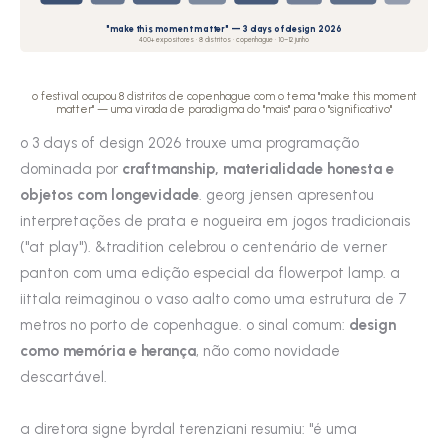
"make this moment matter" — 3 days of design 2026
400+ expositores · 8 distritos · copenhague · 10–12 junho
o festival ocupou 8 distritos de copenhague com o tema "make this moment
matter" — uma virada de paradigma do "mais" para o "significativo"
o 3 days of design 2026 trouxe uma programação
dominada por
craftmanship, materialidade honesta e
objetos com longevidade
. georg jensen apresentou
interpretações de prata e nogueira em jogos tradicionais
("at play"). &tradition celebrou o centenário de verner
panton com uma edição especial da flowerpot lamp. a
iittala reimaginou o vaso aalto como uma estrutura de 7
metros no porto de copenhague. o sinal comum:
design
como memória e herança
, não como novidade
descartável.
a diretora signe byrdal terenziani resumiu: "é uma