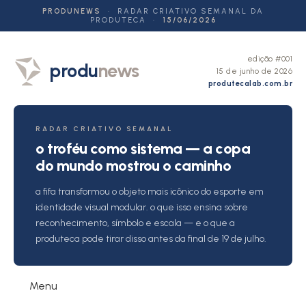
PRODUNEWS
· RADAR CRIATIVO SEMANAL DA
PRODUTECA ·
15/06/2026
edição #001
produ
news
15 de junho de 2026
produtecalab.com.br
RADAR CRIATIVO SEMANAL
o troféu como sistema — a copa
do mundo mostrou o caminho
a fifa transformou o objeto mais icônico do esporte em
identidade visual modular. o que isso ensina sobre
reconhecimento, símbolo e escala — e o que a
produteca pode tirar disso antes da final de 19 de julho.
Menu