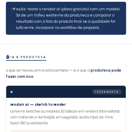
ação:
testar o rendair ai (plano gratuito) com um modelo
3d de um troféu existente da produteca e comparar o
resultado com a foto do produto final. se a qualidade for
suficiente, incorporar no workflow de proposta.
🤖
IA & PRODUTECA
o que se moveu em ia esta semana — e o que a
produteca pode
fazer com isso
.
FERRAMENTA
rendair ai — sketch to render
converte sketches ou modelos 3d básicos em renders fotorrealistas
com materiais e iluminação em segundos. aceita input de rhino,
fusion 360 ou solidworks.