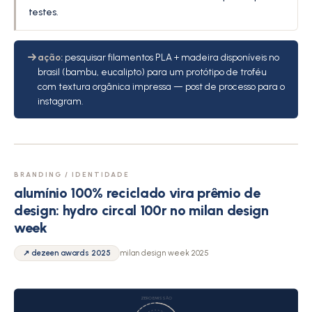
testes.
ação:
pesquisar filamentos PLA + madeira disponíveis no
brasil (bambu, eucalipto) para um protótipo de troféu
com textura orgânica impressa — post de processo para o
instagram.
BRANDING / IDENTIDADE
alumínio 100% reciclado vira prêmio de
design: hydro circal 100r no milan design
week
↗ dezeen awards 2025
milan design week 2025
ZERO EMISSÃO