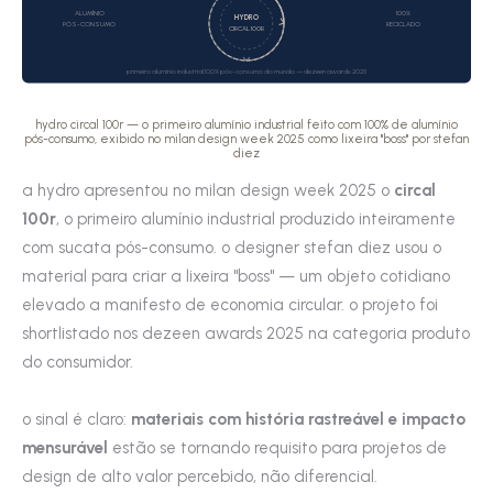
ALUMÍNIO
100%
HYDRO
PÓS-CONSUMO
RECICLADO
CIRCAL 100R
primeiro alumínio industrial 100% pós-consumo do mundo — dezeen awards 2025
hydro circal 100r — o primeiro alumínio industrial feito com 100% de alumínio
pós-consumo, exibido no milan design week 2025 como lixeira "boss" por stefan
diez
a hydro apresentou no milan design week 2025 o
circal
100r
, o primeiro alumínio industrial produzido inteiramente
com sucata pós-consumo. o designer stefan diez usou o
material para criar a lixeira "boss" — um objeto cotidiano
elevado a manifesto de economia circular. o projeto foi
shortlistado nos dezeen awards 2025 na categoria produto
do consumidor.
o sinal é claro:
materiais com história rastreável e impacto
mensurável
estão se tornando requisito para projetos de
design de alto valor percebido, não diferencial.