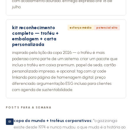
com acabamento dourado. entrega expressa até 18 de
julho.
kit reconhecimento
esforço médio
potencial alto
completo — troféu +
embalagem + carta
personalizada
inspirado pela lição da copa 2026 — o troféu é mais
poderoso como parte de um sistema. criar um pacote que
inclua o troféu em caixa premium, papel de seda, cartão
personalizado impresso, e opcional: tag com qr code
linkando para página de homenagem digital. preço
diferenciado. argumentação ESG inclusa para clientes
com agenda de sustentabilidade.
POSTS PARA A SEMANA
copa do mundo + troféus corporativos:
"o gazzaniga
01
existe desde 1974 e nunca mudou. o que muda é a história ao