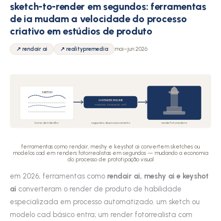
sketch-to-render em segundos: ferramentas
de ia mudam a velocidade do processo
criativo em estúdios de produto
↗ rendair ai
↗ realitypremedia
mai–jun 2026
SKETCH
RENDER
IA RENDER ENGINE
materiais · iluminação · cmf
horas de trabalho
segundos de processamento
render fotorrealista
ferramentas como rendair, meshy e keyshot ai convertem sketches ou
modelos cad em renders fotorrealistas em segundos — mudando a economia
do processo de prototipação visual
em 2026, ferramentas como
rendair ai, meshy ai e keyshot
ai
converteram o render de produto de habilidade
especializada em processo automatizado. um sketch ou
modelo cad básico entra; um render fotorrealista com