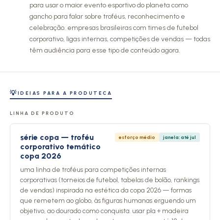
para usar o maior evento esportivo do planeta como
gancho para falar sobre troféus, reconhecimento e
celebração. empresas brasileiras com times de futebol
corporativo, ligas internas, competições de vendas — todas
têm audiência para esse tipo de conteúdo agora.
💡
IDEIAS PARA A PRODUTECA
LINHA DE PRODUTO
série copa — troféu
esforço médio
janela: até jul
corporativo temático
copa 2026
uma linha de troféus para competições internas
corporativas (torneios de futebol, tabelas de bolão, rankings
de vendas) inspirada na estética da copa 2026 — formas
que remetem ao globo, às figuras humanas erguendo um
objetivo, ao dourado como conquista. usar pla + madeira