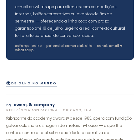
e-mail ou whatsapp para clientes com competições
internas, bolões corporativos ou eventos de fim de
semestre — oferecendo a linha copa com prazo
garantido até 18 de julho. urgência real, contexto cultural
forte, alto potencial de conversão rápida.
esforço: baixo · potencial comercial: alto · canal: email +
whatsapp
🌍
DE OLHO NO MUNDO
r.s. owens & company
REFERÊNCIA ASPIRACIONAL · CHICAGO, EUA
fabricante do academy awards® desde 1983. opera com fundição,
galvanoplastia e usinagem de metais in-house — o que lhe
confere controle total sobre qualidade e narrativa de
proveniência. não vende pela forma da estatueta, mas pelo