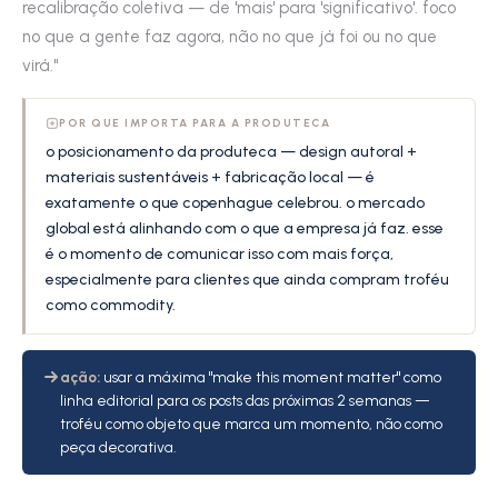
recalibração coletiva — de 'mais' para 'significativo'. foco
no que a gente faz agora, não no que já foi ou no que
virá."
POR QUE IMPORTA PARA A PRODUTECA
o posicionamento da produteca — design autoral +
materiais sustentáveis + fabricação local — é
exatamente o que copenhague celebrou. o mercado
global está alinhando com o que a empresa já faz. esse
é o momento de comunicar isso com mais força,
especialmente para clientes que ainda compram troféu
como commodity.
ação:
usar a máxima "make this moment matter" como
linha editorial para os posts das próximas 2 semanas —
troféu como objeto que marca um momento, não como
peça decorativa.