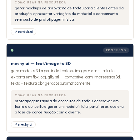
COMO USAR NA PRODUTECA
gerar mockups de aprovação de troféu para clientes antes da
produção. apresentar variações de material e acabamento
sem custo de prototipagem física.
↗ rendair.ai
PROCESSO
meshy ai — text/image to 3D
gera modelos 3d a partir de texto ou imagem em ~1 minuto.
exporta em fbx, obj, glb, stl — compatível com impressoras 3d.
texto + textura pbr gerados automaticamente.
COMO USAR NA PRODUTECA
prototipagem rápida de conceitos de troféu: descrever em
texto o conceito e gerar um modelo inicial para iterar. acelera
a fase de conceituação com o cliente.
↗ meshy.ai