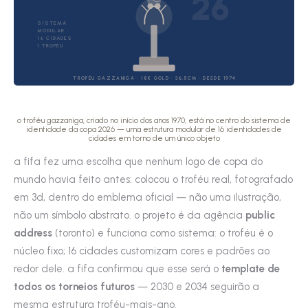
26
SISTEMA
MODULAR
16 CIDADES
1 TROFÉU
TROFÉU GAZZANIGA · 18K GOLD · 36.5CM · DESDE 1974
o troféu gazzaniga, criado no início dos anos 1970, está no centro do sistema de
identidade da copa 2026 — uma estrutura modular de 16 identidades de
cidades em torno de um único objeto
a fifa fez uma escolha que nenhum logo de copa do
mundo havia feito antes: colocou o troféu real, fotografado
em 3d, dentro do emblema oficial — não uma ilustração,
não um símbolo abstrato. o projeto é da agência
public
address
(toronto) e funciona como sistema: o troféu é o
núcleo fixo; 16 cidades customizam cores e padrões ao
redor dele. a fifa confirmou que esse será o
template de
todos os torneios futuros
— 2030 e 2034 seguirão a
mesma estrutura troféu-mais-ano.