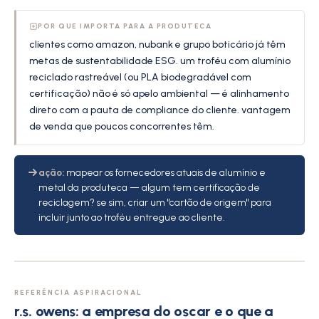
POR QUE IMPORTA PARA A PRODUTECA
clientes como amazon, nubank e grupo boticário já têm
metas de sustentabilidade ESG. um troféu com alumínio
reciclado rastreável (ou PLA biodegradável com
certificação) não é só apelo ambiental — é alinhamento
direto com a pauta de compliance do cliente. vantagem
de venda que poucos concorrentes têm.
ação:
mapear os fornecedores atuais de alumínio e
metal da produteca — algum tem certificação de
reciclagem? se sim, criar um "cartão de origem" para
incluir junto ao troféu entregue ao cliente.
REFERÊNCIA ASPIRACIONAL
r.s. owens: a empresa do oscar e o que a