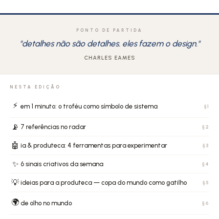
PONTO DE PARTIDA
"detalhes não são detalhes. eles fazem o design."
CHARLES EAMES
NESTA EDIÇÃO
⚡
em 1 minuto: o troféu como símbolo de sistema
§1
📡
7 referências no radar
§2
🤖
ia & produteca: 4 ferramentas para experimentar
§3
✨
6 sinais criativos da semana
§4
💡
ideias para a produteca — copa do mundo como gatilho
§5
🌍
de olho no mundo
§6