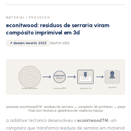
MATERIAL / PROCESSO
econitwood: resíduos de serraria viram
compósito imprimível em 3d
↗ dezeen awards 2025
shortlist 2025
COMPÓSITO
WOOD+
peça final
resíduos de serraria
econitwood™
impressão 3d
processo econitwood™: resíduos de serraria → compósito 3d-printável → peça
final com textura e aparência de madeira maciça
a additive tectonics desenvolveu o
econitwood™
, um
compósito que transforma resíduos de serraria em material