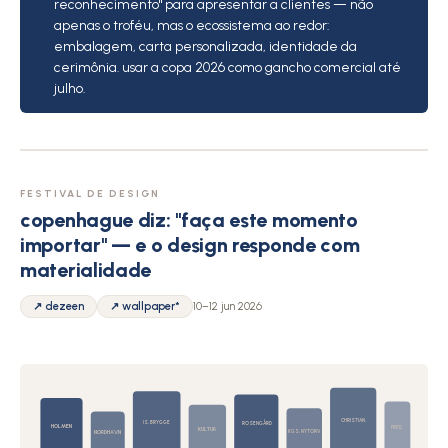
reconhecimento" para apresentar a clientes — não
apenas o troféu, mas o ecossistema ao redor:
embalagem, carta personalizada, identidade da
cerimônia. usar a copa 2026 como gancho comercial até
julho.
FESTIVAL DE DESIGN
copenhague diz: "faça este momento
importar" — e o design responde com
materialidade
↗ dezeen
↗ wallpaper*
10–12 jun 2026
CHRISTIAN.
IS. BRYGGE
ROSENGÅRD
HOLMEN
FRED.
KULTUR
KGS. NYTORV
NORDHAVN