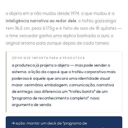
o objeto em si não mudou desde 1974. o que mudou é a
inteligência narrativa ao redor dele
. o troféu gazzaniga
tem 36,5 cm, pesa 6.175g e é feito de ouro de 18 quilates —
o time vencedor ganha uma réplica banhada a ouro; o
original retorna para zurique depois de cada torneio.
POR QUE IMPORTA PARA A PRODUTECA
a produteca já projeta o objeto — mas pode vender o
sistema. a lição da copa é que o troféu corporativo mais
poderoso é aquele que ancora uma identidade visual
maior: cerimônia, embalagem, comunicação, narrativa
de entrega. isso diferencia um "troféu bonito" de um
"programa de reconhecimento completo". novo
argumento de venda.
ação:
montar um deck de "programa de