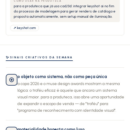
COMO USAR NA PRODUTECA
para a produteca que já usa cad/3d: integrar keyshot ai no fim
do processo de modelagem para gerar renders de catálogo e
proposta automaticamente, sem setup manual de iluminação.
↗ keyshot.com
✨
SINAIS CRIATIVOS DA SEMANA
o objeto como sistema, não como peça única
a copa 2026 e o muse design awards mostram a mesma
lógica: o troféu eficaz é aquele que ancora um sistema
visual maior. para a produteca, isso abre uma oportunidade
de expandir o escopo de venda — de "troféu" para
"programa de reconhecimento com identidade visual".
materialidade honesta como luxo