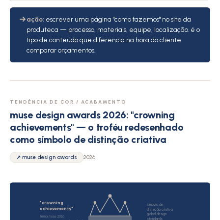
ação:
escrever uma página "como fazemos" no site da
produteca — processo, materiais, equipe, localização. é o
tipo de conteúdo que diferencia na hora do cliente
comparar orçamentos.
TENDÊNCIA DE COR / ACABAMENTO
muse design awards 2026: "crowning
achievements" — o troféu redesenhado
como símbolo de distinção criativa
↗ muse design awards
2026
"crowning
símbolo de
achievements"
distinção criativa
global design
tema muse 2026
standards