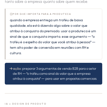
tanto sobre a empresa quanto sobre quem recebe.
POR QUE IMPORTA PARA A PRODUTECA
quando a empresa entrega um troféu de baixa
qualidade, ela está dizendo algo sobre o valor que
atribui à conquista do premiado. usar a produteca é um
sinal de que a conquista importa. esse argumento — "o
troféu é o espelho do valor que você atribui à pessoa" —
tem alto poder de conversão em reuniões com RH e
cultura.
ação:
preparar 3 argumentos de venda B2B para o setor
de RH — "o troféu como sinal do valor que a empresa
atribui à conquista" — para usar em propostas comerciais.
IA + DESIGN DE PRODUTO