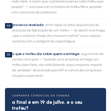
redor dele. é assim que a produteca pensa cada troféu que
projeta." — carrossel com a história do troféu fifa e paralelo
com o processo da produteca.
processo revelado:
time-lapse ou fotos sequenciais do
02
processo de fabricação de um troféu — do sketch à entrega.
usar a máxima "make this moment matter" como caption.
conecta com o zeitgeist de copenhague.
o que o troféu diz sobre quem o entrega:
argumento de
03
venda como post — "quando uma empresa entrega um
troféu bem feito, ela está dizendo: essa conquista importa
de verdade." direcionado para RH e cultura das empresas.
cta para orçamento.
CAMPANHA COMERCIAL DA SEMANA
a final é em 19 de julho. e o seu
troféu?