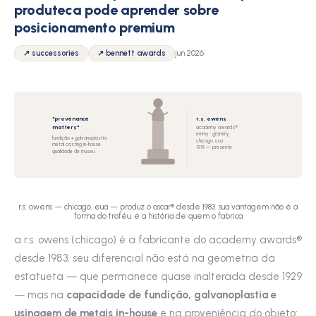
produteca pode aprender sobre
posicionamento premium
↗ successories
↗ bennett awards
jun 2026
"provenance
r.s. owens
matters"
academy awards®
emmy · grammy
fundição + galvanoplastia
chicago, usa
metal casting in-house
1919 — presente
qualidade de museu
r.s. owens — chicago, eua — produz o oscar® desde 1983. sua vantagem não é a
forma do troféu, é a história de quem o fabrica
a r.s. owens (chicago) é a fabricante do academy awards®
desde 1983. seu diferencial não está na geometria da
estatueta — que permanece quase inalterada desde 1929
— mas na
capacidade de fundição, galvanoplastia e
usinagem de metais in-house
e na proveniência do objeto: