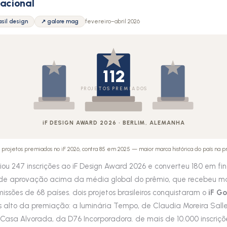
nacional
asil design
↗ galore mag
fevereiro–abril 2026
112
PROJETOS PREMIADOS
iF DESIGN AWARD 2026 · BERLIM, ALEMANHA
112 projetos premiados no iF 2026, contra 85 em 2025 — maior marca histórica do país na 
viou 247 inscrições ao iF Design Award 2026 e converteu 180 em fi
e aprovação acima da média global do prêmio, que recebeu m
issões de 68 países. dois projetos brasileiros conquistaram o
iF G
is alto da premiação: a luminária Tempo, de Claudia Moreira Sall
a Casa Alvorada, da D76 Incorporadora. de mais de 10.000 inscriçõ