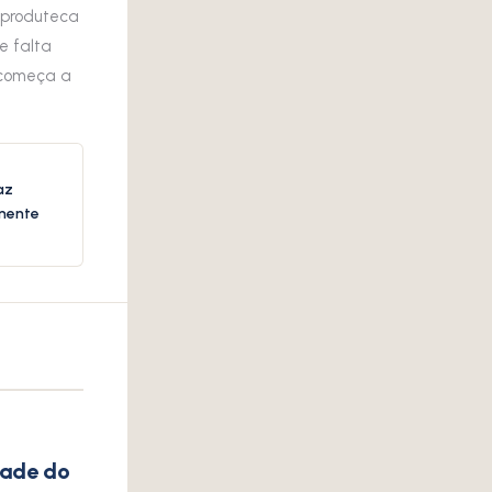
 produteca
e falta
 começa a
az
amente
dade do