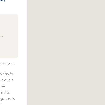
luz
 de design do
6 não foi
 o que o
ção
m Flos,
argumento
a