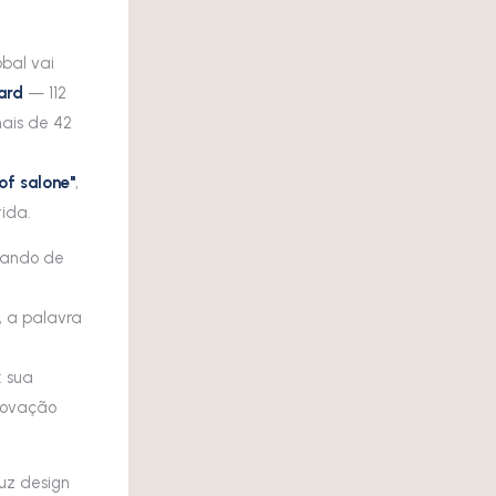
obal vai
ard
— 112
nais de 42
of salone"
,
ida.
xando de
e, a palavra
: sua
inovação
uz design