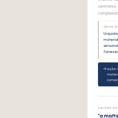
cerimônia,
complexida
POR Q
Urquiola
material
sensoria
forneced
ação:
materi
comerc
SALONE DE
"a matt