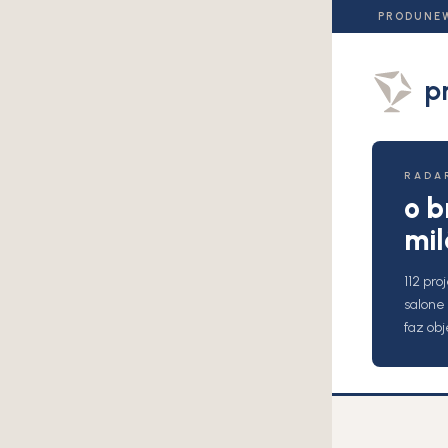
PRODUNE
p
RADA
o b
mil
112 pro
salone
faz ob