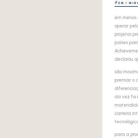
⚡
EM 1 MI
em menos d
operar pelo
projetos pr
países para
Achievemen
declarou q
são movime
premiar o 
diferenciaç
da vez foi
materialida
carreira i
tecnológic
para a pro