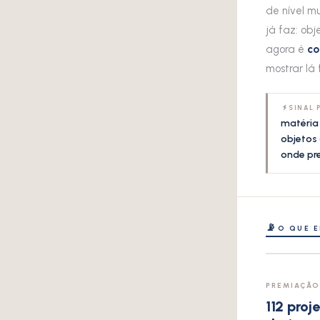
de nível m
já faz: obj
agora é
co
mostrar lá 
SINAL 
matéria
objetos 
onde pre
📡
O QUE 
PREMIAÇÃO
112 proj