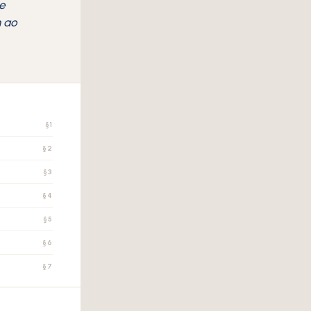
me
m ao
§1
§2
§3
§4
§5
§6
§7