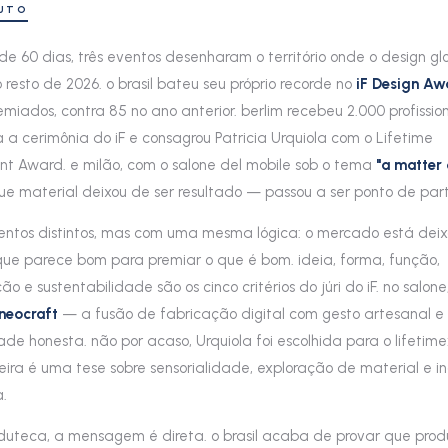
NUTO
e 60 dias, três eventos desenharam o território onde o design gl
 resto de 2026. o brasil bateu seu próprio recorde no
iF Design Aw
emiados, contra 85 no ano anterior. berlim recebeu 2.000 profissio
 a cerimônia do iF e consagrou Patricia Urquiola com o Lifetime
t Award. e milão, com o salone del mobile sob o tema
"a matter 
ue material deixou de ser resultado — passou a ser ponto de part
ntos distintos, mas com uma mesma lógica: o mercado está dei
que parece bom para premiar o que é bom. ideia, forma, função,
ão e sustentabilidade são os cinco critérios do júri do iF. no salon
neocraft
— a fusão de fabricação digital com gesto artesanal e
de honesta. não por acaso, Urquiola foi escolhida para o lifetime
nteira é uma tese sobre sensorialidade, exploração de material e 
a.
duteca, a mensagem é direta. o brasil acaba de provar que prod