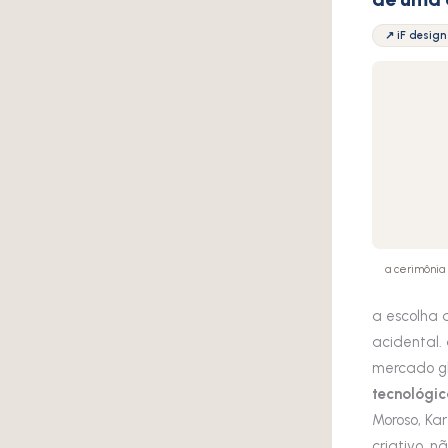
↗ iF design
a cerimônia 
a escolha 
acidental.
mercado gl
tecnológic
Moroso, Ka
criativo, 