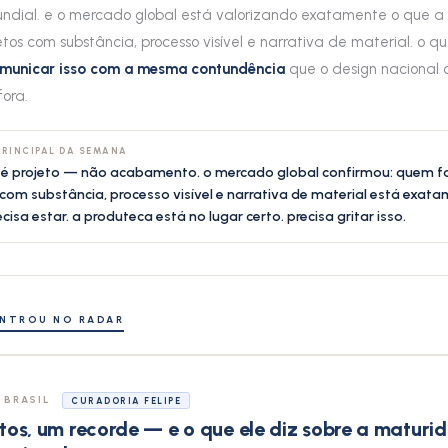
undial. e o mercado global está valorizando exatamente o que a
etos com substância, processo visível e narrativa de material. o qu
municar isso com a mesma contundência
que o design nacional
fora.
PRINCIPAL DA SEMANA
 é projeto — não acabamento. o mercado global confirmou: quem f
com substância, processo visível e narrativa de material está exat
cisa estar. a produteca está no lugar certo. precisa gritar isso.
ENTROU NO RADAR
 BRASIL
CURADORIA FELIPE
etos, um recorde — e o que ele diz sobre a maturi