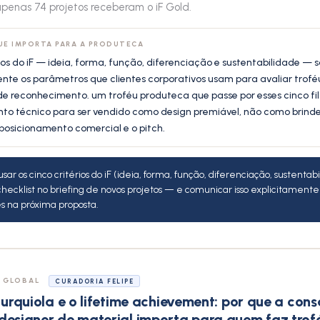
apenas 74 projetos receberam o iF Gold.
UE IMPORTA PARA A PRODUTECA
rios do iF — ideia, forma, função, diferenciação e sustentabilidade — 
te os parâmetros que clientes corporativos usam para avaliar trofé
de reconhecimento. um troféu produteca que passe por esses cinco fi
o técnico para ser vendido como design premiável, não como brinde.
osicionamento comercial e o pitch.
sar os cinco critérios do iF (ideia, forma, função, diferenciação, sustentab
hecklist no briefing de novos projetos — e comunicar isso explicitamente
es na próxima proposta.
O GLOBAL
CURADORIA FELIPE
 urquiola e o lifetime achievement: por que a co
designer de material importa para quem faz trof