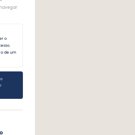
 navegar
er o
cesso,
nto de um
do
o
o