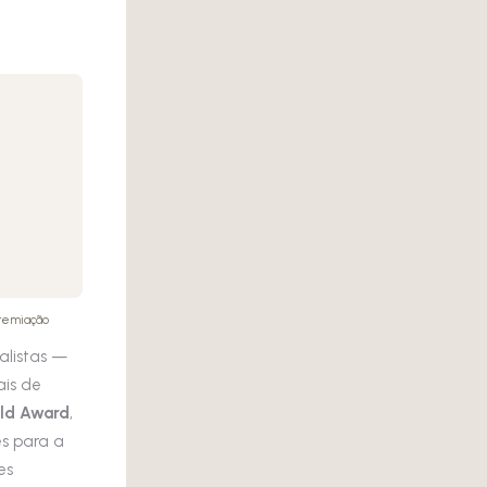
premiação
nalistas —
ais de
old Award
,
es para a
es