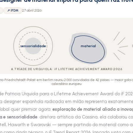
↗ IFDM
27 abril 2026
sensorialidade
material
A TRÍADE DE URQUIOLA · iF LIFETIME ACHIEVEMENT AWARD 2026
no Friedrichstadt-Palast em berlim reuniu 2.000 convidados de 42 países — maior gala
calendário europeu
de Patricia Urquiola para o Lifetime Achievement Award do iF 202
 a designer espanhola radicada em milão representa exatamente
obal quer premiar agora:
exploração de material aliada a inova
a e sensorialidade
. diretora artística da Cassina, ela colaborou co
rtell, Haworth e Swarovski — sempre partindo do material como 
não como dado técnico. o iF Trend Report 2026, lançado junto com 