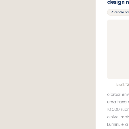
design 
↗ centro br
brasil: 
o brasil en
uma taxa d
10.000 subm
o nível ma
Lumini, e 