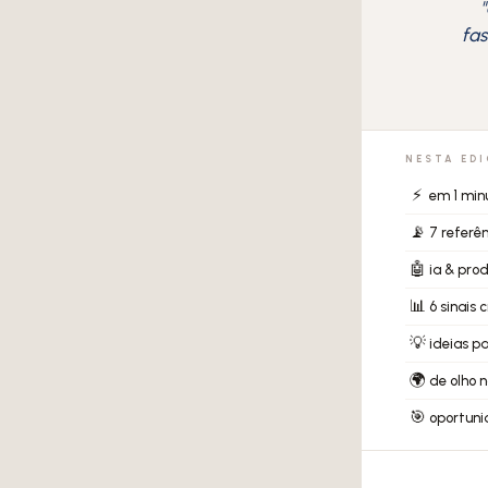
"
fas
NESTA ED
⚡
em 1 min
📡
7 referê
🤖
ia & pro
📊
6 sinais
💡
ideias p
🌍
de olho 
🎯
oportun