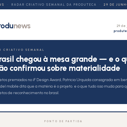
WS
· RADAR CRIATIVO SEMANAL DA PRODUTECA ·
29 DE JUNH
rodu
news
29 de 
produte
R CRIATIVO SEMANAL
rasil chegou à mesa grande — e o q
ão confirmou sobre materialidade
jetos premiados no iF Design Award, Patricia Urquiola consagrada em ber
 del mobile dita que a matéria é o projeto. e o que tudo isso muda para
jetos de reconhecimento no brasil.
PONTO DE PARTIDA