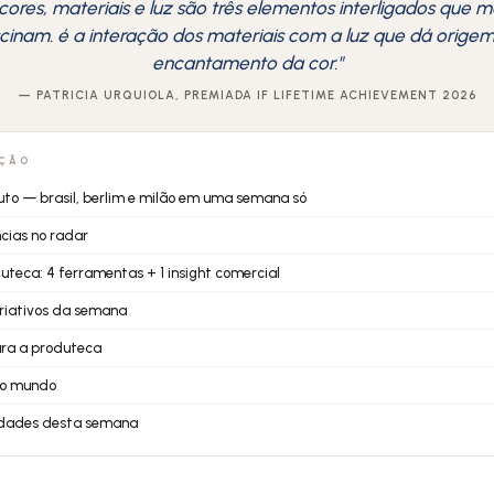
cores, materiais e luz são três elementos interligados que 
cinam. é a interação dos materiais com a luz que dá orige
encantamento da cor."
— PATRICIA URQUIOLA, PREMIADA IF LIFETIME ACHIEVEMENT 2026
IÇÃO
uto — brasil, berlim e milão em uma semana só
ncias no radar
duteca: 4 ferramentas + 1 insight comercial
 criativos da semana
ara a produteca
no mundo
idades desta semana