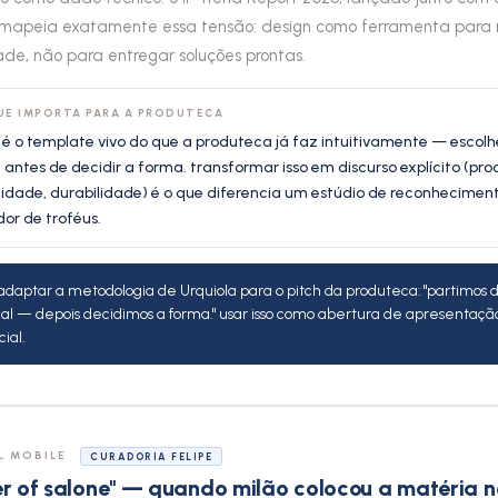
 mapeia exatamente essa tensão: design como ferramenta para
de, não para entregar soluções prontas.
UE IMPORTA PARA A PRODUTECA
 é o template vivo do que a produteca já faz intuitivamente — escolh
 antes de decidir a forma. transformar isso em discurso explícito (pro
lidade, durabilidade) é o que diferencia um estúdio de reconhecime
or de troféus.
adaptar a metodologia de Urquiola para o pitch da produteca: "partimos 
al — depois decidimos a forma." usar isso como abertura de apresentaçã
ial.
L MOBILE
CURADORIA FELIPE
er of salone" — quando milão colocou a matéria n