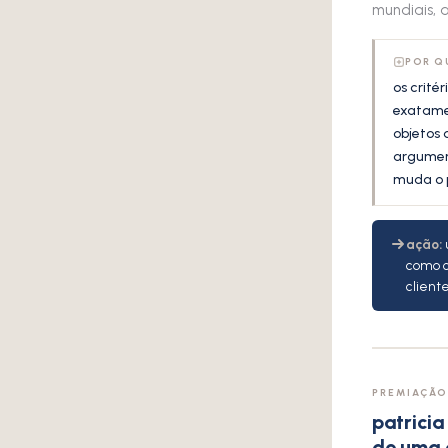
mundiais, 
POR Q
os crité
exatamen
objetos 
argument
muda o p
ação:
u
como c
client
PREMIAÇÃ
patricia
de uma 