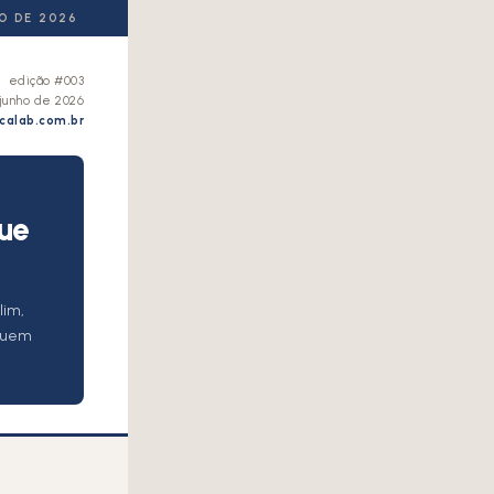
O DE 2026
edição #003
junho de 2026
calab.com.br
ue
lim,
 quem