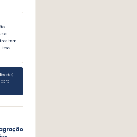
são
us e
ltros tem
 isso
ilidade)
 para
nsagração
éus