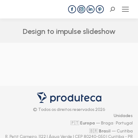
Search:
Facebook
Instagram
Linkedin
Pinterest
page
page
page
page
opens
opens
opens
opens
Design to impulse slideshow
in
in
in
in
Você está aqui:
new
new
new
new
window
window
window
window
© Todos os direitos reservados 2026
Unidades
🇵🇹
Europa
— Braga · Portugal
🇧🇷
Brasil
— Curitiba
R. Petit Carneiro, 1122 | Água Verde | CEP 80240-050 | Curitiba - PR