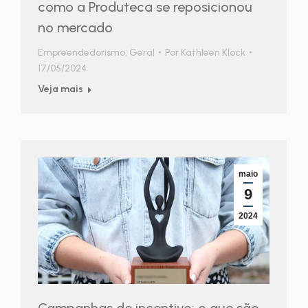
como a Produteca se reposicionou
no mercado
Empreendedorismo
,
Geral
Por
Kathleen Klock
17/05/2024
Veja mais
maio
9
2024
Campanhas de incentivo: o que são