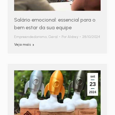
Salário emocional: essencial para o
bem estar da sua equipe
Empreendedorismo
,
Geral
Por
Aldrey
28/10/2024
Veja mais
set
23
2024