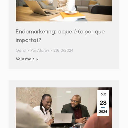
Endomarketing: o que é (e por que
importa)?
Geral
Por
Aldrey
28/10/2024
Veja mais
out
28
2024