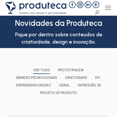
Facebook
Instagram
Linkedin
Pinterest
Search:
page
page
page
page
Novidades da Produteca
opens
opens
opens
opens
in
in
in
in
Você está aqui:
Fique por dentro sobre conteudos de
new
new
new
new
criatividade, design e inovação.
window
window
window
window
VER TUDO
PROTOTIPAGEM
BRINDES PROMOCIONAIS
CRIATIVIDADE
DIY
EMPREENDEDORISMO
GERAL
IMPRESSÃO 3D
PROJETO DE PRODUTO