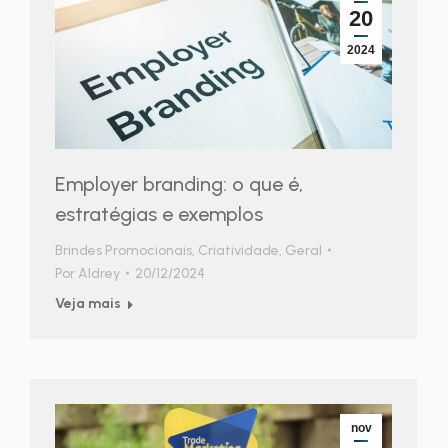
20
2024
Employer branding: o que é,
estratégias e exemplos
Brindes Promocionais
,
Criatividade
,
Geral
Por
Aldrey
20/12/2024
Veja mais
nov