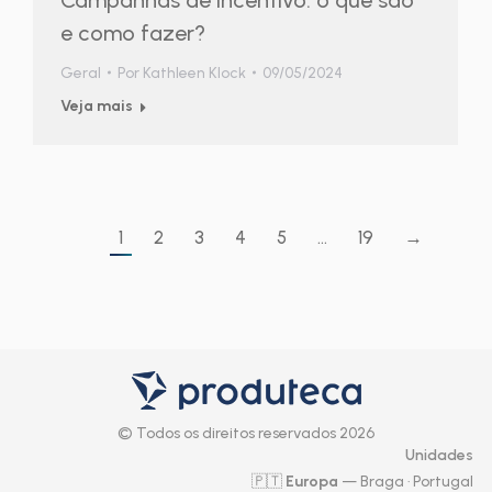
e como fazer?
Geral
Por
Kathleen Klock
09/05/2024
Veja mais
1
2
3
4
5
…
19
→
© Todos os direitos reservados 2026
Unidades
🇵🇹
Europa
— Braga · Portugal