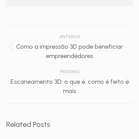
Navegação
ANTERIOR
de
Como a impressão 3D pode beneficiar
Post
empreendedores
post:
anterior:
PRÓXIMO
Escaneamento 3D: o que é, como é feito e
Próximo
mais
post:
Related Posts