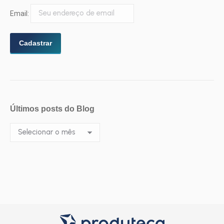
Email:
Últimos posts do Blog
Últimos
posts
do
Blog