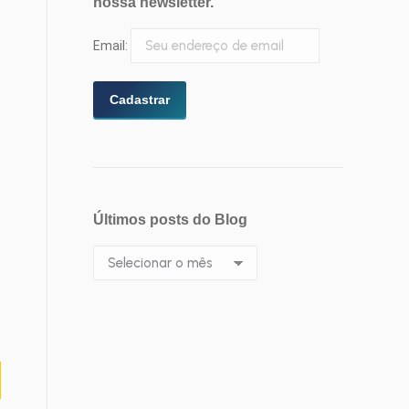
nossa newsletter.
Email:
Últimos posts do Blog
Últimos
posts
do
Blog