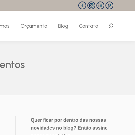
Facebook
Instagram
Linkedin
Pinterest
page
page
page
page
opens
opens
opens
opens
omos
Orçamento
Blog
Contato
Search:
in
in
in
in
new
new
new
new
window
window
window
window
entos
Quer ficar por dentro das nossas
novidades no blog? Então assine