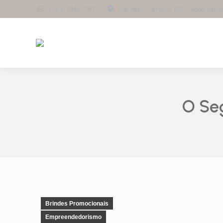
+55 41 3246-3747
Rua Petit Carneiro, 1122 - Água Verde 
O Se
Brindes Promocionais
Empreendedorismo