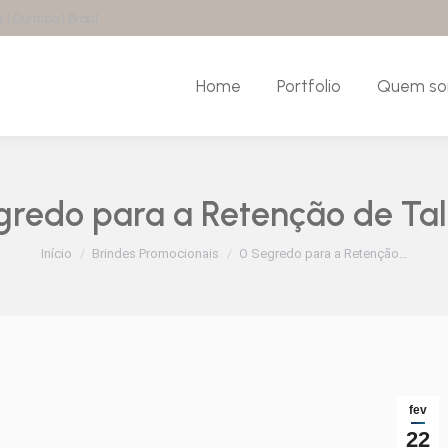
| Curitiba | Brasil
Home
Portfolio
Quem s
gredo para a Retenção de Tal
Você está aqui:
Início
Brindes Promocionais
O Segredo para a Retenção…
fev
22