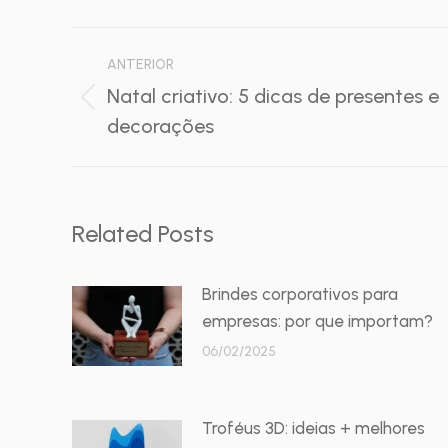
Navegação
ANTERIOR
de
Natal criativo: 5 dicas de presentes e
Post
decorações
post:
anterior:
Related Posts
Brindes corporativos para
empresas: por que importam?
06/02/2025
Troféus 3D: ideias + melhores