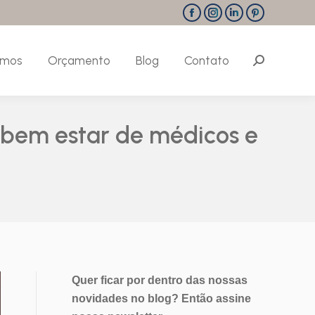
Facebook
Instagram
Linkedin
Pinterest
omos
Orçamento
Blog
Contato
Search:
page
page
page
page
opens
opens
opens
opens
omos
Orçamento
Blog
Contato
Search:
in
in
in
in
new
new
new
new
window
window
window
window
 bem estar de médicos e
Quer ficar por dentro das nossas
novidades no blog? Então assine