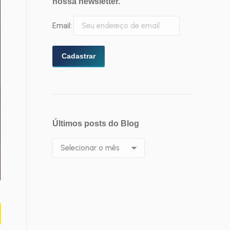
nossa newsletter.
Email:
Últimos posts do Blog
Últimos
posts
do
Blog