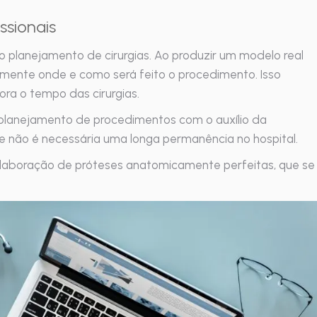
ssionais
 o planejamento de cirurgias. Ao produzir um modelo real
tamente onde e como será feito o procedimento.
Isso
ra o tempo das cirurgias.
 planejamento de procedimentos com o auxílio da
e não é necessária uma longa permanência no hospital.
 elaboração de próteses anatomicamente perfeitas, que se