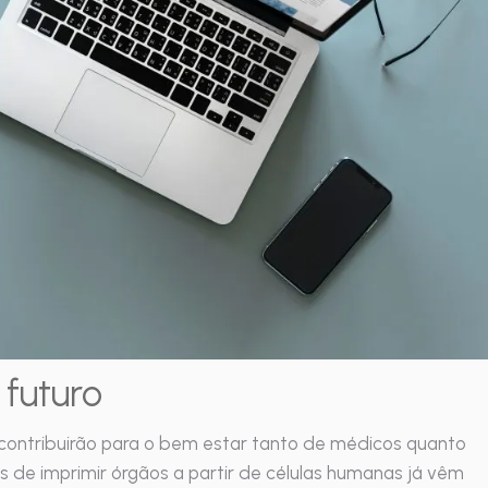
 futuro
 contribuirão para o bem estar tanto de médicos quanto
de imprimir órgãos a partir de células humanas já vêm