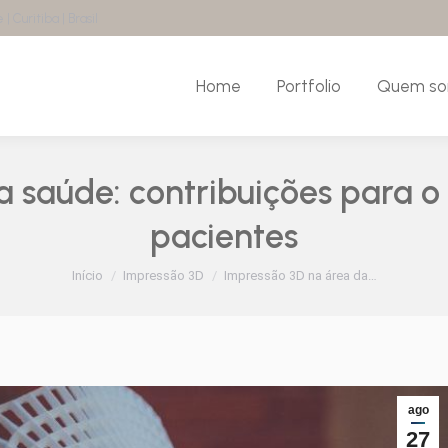
| Curitiba | Brasil
Home
Portfolio
Quem s
Home
Portfolio
Quem s
a saúde: contribuições para o
pacientes
Você está aqui:
Início
Impressão 3D
Impressão 3D na área da…
ago
27