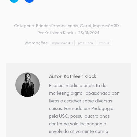
para
para
compartilhar
compartilhar
no
no
Twitter(abre
Facebook(abre
em
em
nova
nova
janela)
janela)
Categoria:
Brindes Promocionais
,
Geral
,
Impressão 3D
Por
Kathleen Klock
25/01/2024
Marcações:
impressão 3D
produteca
troféus
Autor:
Kathleen Klock
É social media e analista de
marketing digital, apaixonada por
livros e escrever sobre diversas
coisas. Formada em Pedagogia
pela USC, possui quatro anos
dentro de sala lecionando e
envolvida ativamente com o