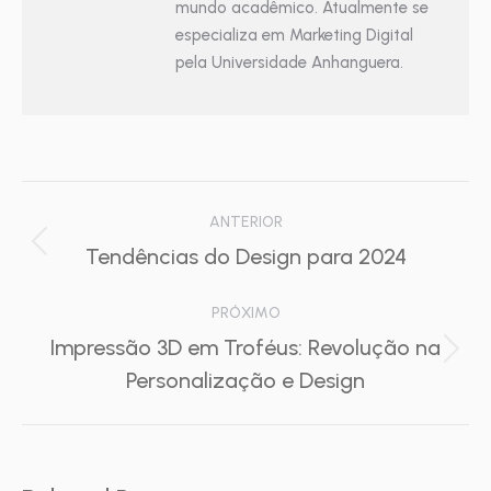
mundo acadêmico. Atualmente se
especializa em Marketing Digital
pela Universidade Anhanguera.
Navegação
ANTERIOR
de
Post
Tendências do Design para 2024
anterior:
post:
PRÓXIMO
Impressão 3D em Troféus: Revolução na
Próximo
Personalização e Design
post: