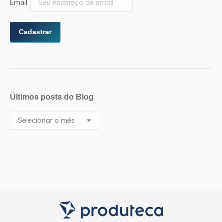
Email:
Últimos posts do Blog
Últimos
posts
do
Blog