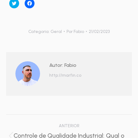
Clique
Clique
para
para
compartilhar
compartilhar
no
no
Twitter(abre
Facebook(abre
em
em
nova
nova
janela)
janela)
Categoria:
Geral
Por
Fabio
21/02/2023
Autor:
Fabio
http://marfin.co
Navegação
ANTERIOR
de
Controle de Qualidade Industrial: Qual o