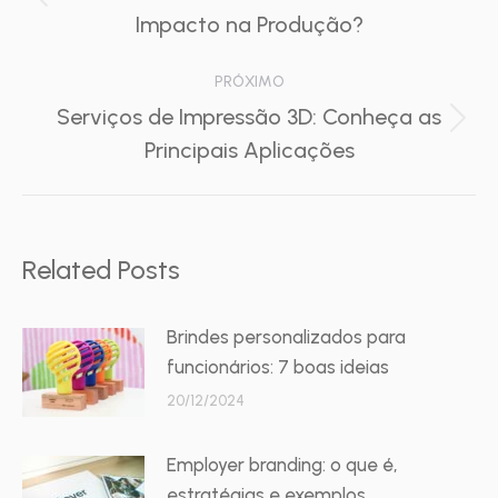
Post
Impacto na Produção?
post:
anterior:
PRÓXIMO
Serviços de Impressão 3D: Conheça as
Próximo
Principais Aplicações
post:
Related Posts
Brindes personalizados para
funcionários: 7 boas ideias
20/12/2024
Employer branding: o que é,
estratégias e exemplos