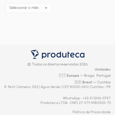
Últimos
posts
do
Blog
© Todos os direitos reservados 2026
Unidades
🇵🇹
Europa
— Braga · Portugal
🇧🇷
Brasil
— Curitiba
R. Petit Carneiro, 1122 | Água Verde | CEP 80240-050 | Curitiba - PR
WhatsApp
: +55 41 3246-3747
Produteca LTDA · CNPJ 27.479.498/0001-73
Política de Privacidade