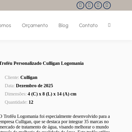
Facebook
Instagram
Linkedin
Pinterest
page
page
page
page
opens
opens
opens
opens
omos
Orçamento
Blog
Contato
Search:
in
in
in
in
new
new
new
new
window
window
window
window
Troféu Personalizado Culligan Logomania
Cliente:
Culligan
Data:
Dezembro de 2025
Dimensões:
4 (C) x 8 (L) x 14 (A)
cm
Quantidade:
12
O Troféu Logomania foi especialmente desenvolvido para a
empresa Culligan, que se destaca por integrar 35 marcas no
mercado de tratamento de água, visando melhorar o mundo