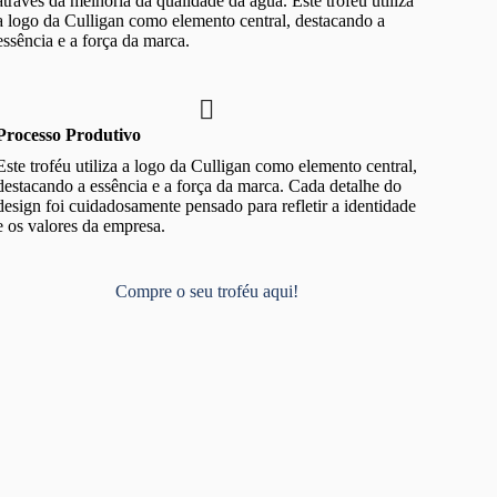
através da melhoria da qualidade da água. Este troféu utiliza
a logo da Culligan como elemento central, destacando a
essência e a força da marca.
Processo Produtivo
Este troféu utiliza a logo da Culligan como elemento central,
destacando a essência e a força da marca. Cada detalhe do
design foi cuidadosamente pensado para refletir a identidade
e os valores da empresa.
Compre o seu troféu aqui!