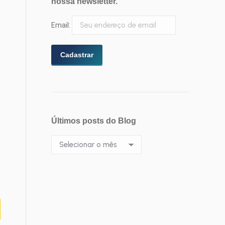
nossa newsletter.
Email:
Últimos posts do Blog
Últimos
posts
do
Blog