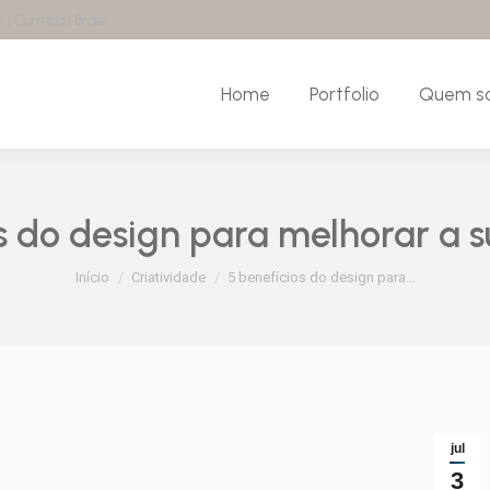
| Curitiba | Brasil
Home
Portfolio
Quem s
os do design para melhorar a 
Você está aqui:
Início
Criatividade
5 benefícios do design para…
jul
3