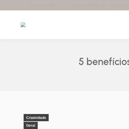
+55 41 3246-3747
Rua Petit Carneiro, 1122 - Água Verde 
5 benefíci
Criatividade
Geral