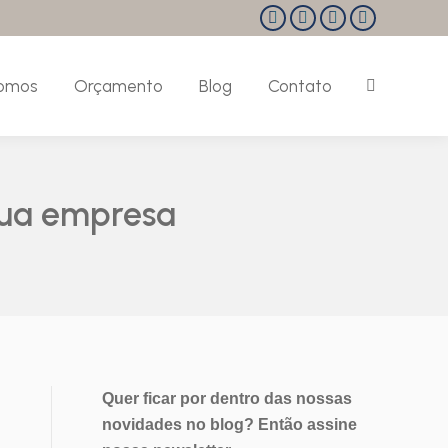
Facebook
Instagram
Linkedin
Pinterest
page
page
page
page
opens
opens
opens
opens
omos
Orçamento
Blog
Contato
Search:
in
in
in
in
new
new
new
new
window
window
window
window
sua empresa
Quer ficar por dentro das nossas
novidades no blog? Então assine