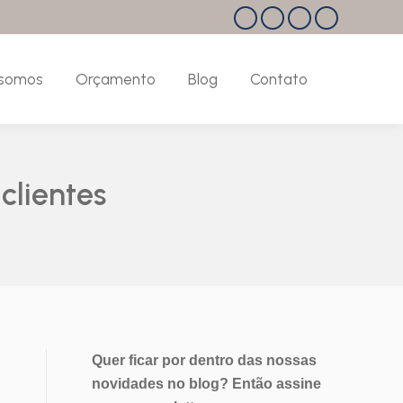
Facebook
Instagram
Linkedin
Pinterest
page
page
page
page
opens
opens
opens
opens
somos
Orçamento
Blog
Contato
Search:
in
in
in
in
new
new
new
new
window
window
window
window
clientes
Quer ficar por dentro das nossas
novidades no blog? Então assine