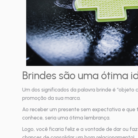
Brindes são uma ótima i
Um dos significados da palavra brinde é “objeto 
promoção da sua marca.
Ao receber um presente sem expectativa e que 
conhece, seria uma ótima lembrança.
Logo, você ficaria feliz e a vontade de dar ou faz
chances de consolidar um bom relacionamento!