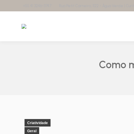
+55 41 3246-3747
Rua Petit Carneiro, 1122 - Água Verde | Curiti
Como me
Criatividade
Geral