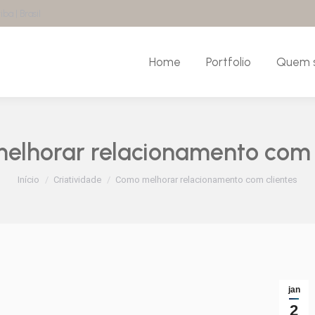
ba | Brasil
Home
Portfolio
Quem 
lhorar relacionamento com 
Você está aqui:
Início
Criatividade
Como melhorar relacionamento com clientes
jan
2