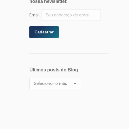
nossa newsletter.
Email:
Últimos posts do Blog
Últimos
posts
do
Blog