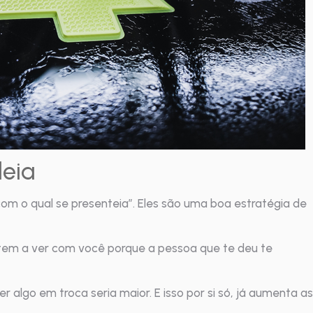
deia
com o qual se presenteia”. Eles são uma boa estratégia de
tem a ver com você porque a pessoa que te deu te
er algo em troca seria maior. E isso por si só, já aumenta as