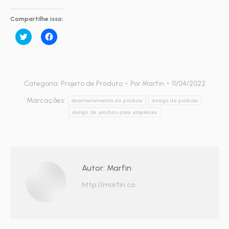
Compartilhe isso:
Clique
Clique
para
para
compartilhar
compartilhar
no
no
Twitter(abre
Facebook(abre
em
em
nova
nova
janela)
janela)
Categoria:
Projeto de Produto
Por
Marfin
11/04/2022
Marcações:
desenvolvimento de produto
design de produto
design de produto para empresas
Autor:
Marfin
http://marfin.co