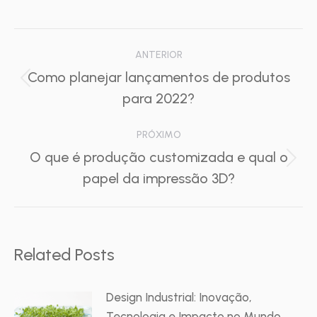
Navegação
ANTERIOR
de
Como planejar lançamentos de produtos
Post
para 2022?
post:
anterior:
PRÓXIMO
O que é produção customizada e qual o
Próximo
papel da impressão 3D?
post:
Related Posts
Design Industrial: Inovação,
Tecnologia e Impacto no Mundo