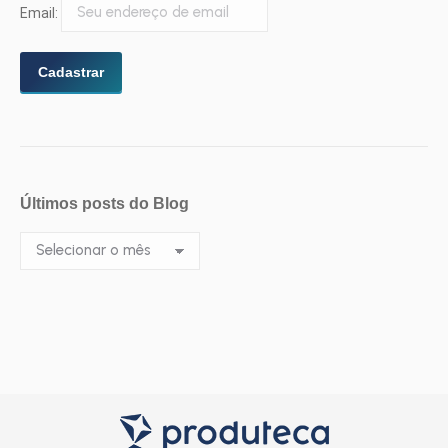
Email:
Últimos posts do Blog
Últimos
posts
do
Blog