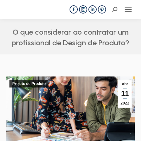
Search:
Facebook
Instagram
Linkedin
Pinterest
page
page
page
page
opens
opens
opens
opens
O que considerar ao contratar um
in
in
in
in
profissional de Design de Produto?
new
new
new
new
Você está aqui:
window
window
window
window
Projeto de Produto
abr
11
2022