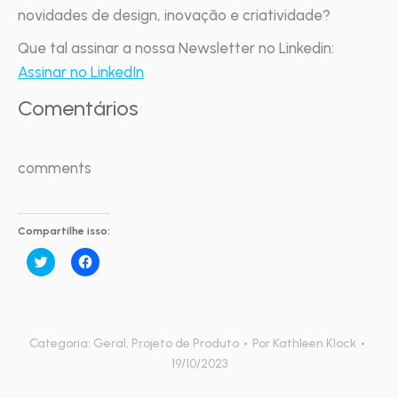
novidades de design, inovação e criatividade?
Que tal assinar a nossa Newsletter no Linkedin:
Assinar no LinkedIn
Comentários
comments
Compartilhe isso:
Clique
Clique
para
para
compartilhar
compartilhar
no
no
Twitter(abre
Facebook(abre
em
em
nova
nova
janela)
janela)
Categoria:
Geral
,
Projeto de Produto
Por
Kathleen Klock
19/10/2023