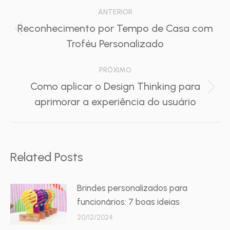
Navegação
ANTERIOR
de
Reconhecimento por Tempo de Casa com
Post
Troféu Personalizado
post:
anterior:
PRÓXIMO
Como aplicar o Design Thinking para
Próximo
aprimorar a experiência do usuário
post:
Related Posts
Brindes personalizados para
funcionários: 7 boas ideias
20/12/2024