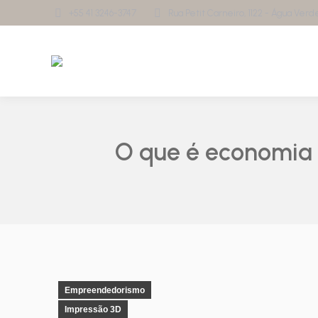
+55 41 3246-3747
Rua Petit Carneiro, 1122 - Água Verde 
O que é economia 
Empreendedorismo
Impressão 3D