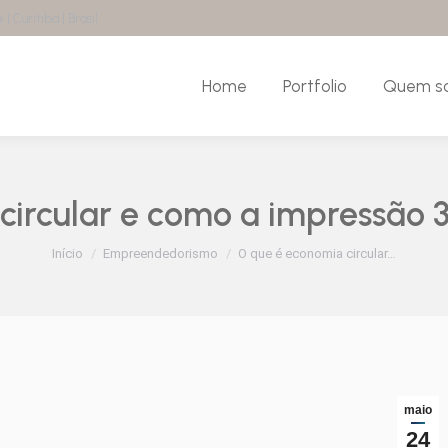
| Curitiba | Brasil
Home
Portfolio
Quem s
circular e como a impressão 3
Você está aqui:
Início
Empreendedorismo
O que é economia circular…
maio
24