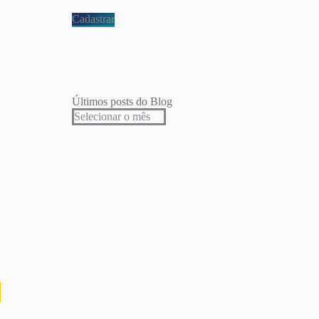
Últimos posts do Blog
Últimos
posts
do
Blog