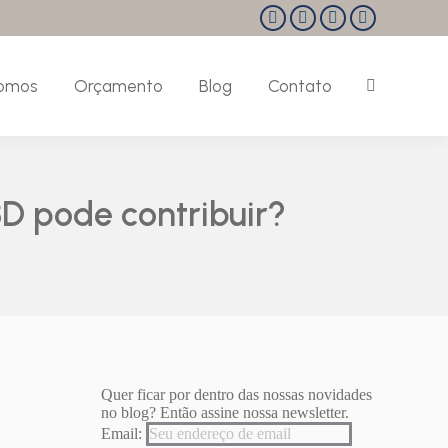
Facebook
Instagram
Linkedin
Pinterest
page
page
page
page
opens
opens
opens
opens
omos
Orçamento
Blog
Contato
Search:
in
in
in
in
new
new
new
new
window
window
window
window
D pode contribuir?
Quer ficar por dentro das nossas novidades
no blog? Então assine nossa newsletter.
Email: