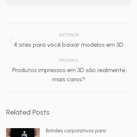
Navegação
ANTERIOR
de
Post
4 sites para você baixar modelos em 3D
anterior:
post:
PRÓXIMO
Produtos impressos em 3D são realmente
Próximo
mais caros?
post:
Related Posts
Brindes corporativos para