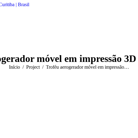
uritiba | Brasil
ogerador móvel em impressão 3D
Você está aqui:
Início
Project
Troféu aerogerador móvel em impressão…