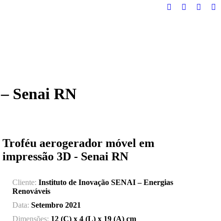
Facebook
Instagram
Linked
Pi
page
page
page
pa
opens
opens
opens
op
in
in
in
in
new
new
new
n
window
window
windo
w
 – Senai RN
Troféu aerogerador móvel em
impressão 3D - Senai RN
Cliente:
Instituto de Inovação SENAI – Energias
Renováveis
Data:
Setembro 2021
Dimensões:
12 (C) x 4 (L) x 19 (A) cm