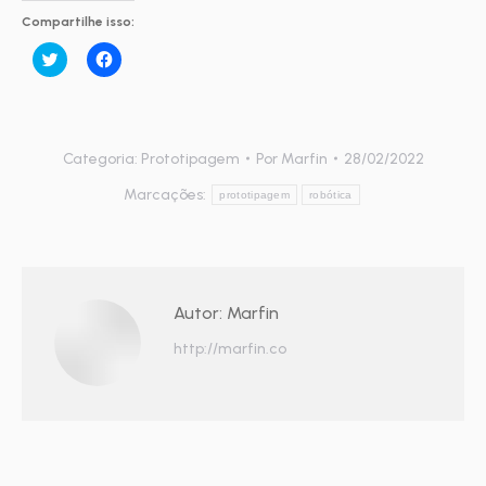
Compartilhe isso:
Clique
Clique
para
para
compartilhar
compartilhar
no
no
Twitter(abre
Facebook(abre
em
em
nova
nova
janela)
janela)
Categoria:
Prototipagem
Por
Marfin
28/02/2022
Marcações:
prototipagem
robótica
Autor:
Marfin
http://marfin.co