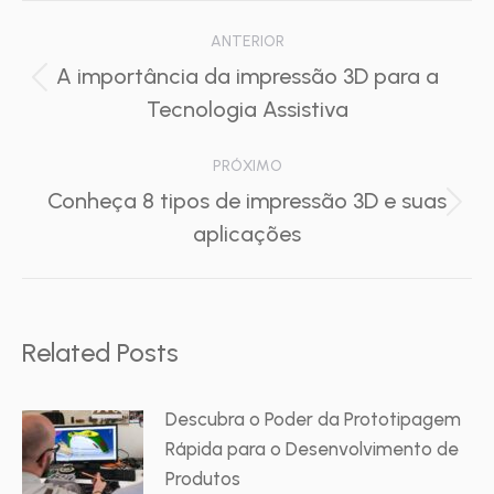
Navegação
ANTERIOR
de
A importância da impressão 3D para a
Post
Tecnologia Assistiva
post:
anterior:
PRÓXIMO
Conheça 8 tipos de impressão 3D e suas
Próximo
aplicações
post:
Related Posts
Descubra o Poder da Prototipagem
Rápida para o Desenvolvimento de
Produtos