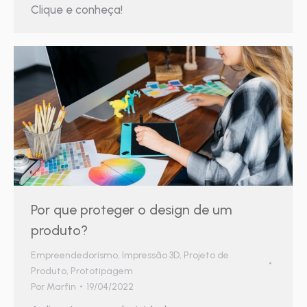
Clique e conheça!
Por que proteger o design de um
produto?
Empreendedorismo
,
Impressão 3D
,
Projeto de
Produto
,
Prototipagem
Por
Marfin
19/04/2022