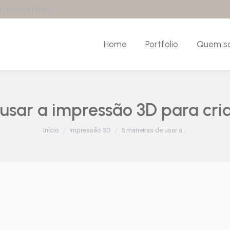
| Curitiba | Brasil
Home
Portfolio
Quem s
usar a impressão 3D para cri
Você está aqui:
Início
Impressão 3D
5 maneiras de usar a…