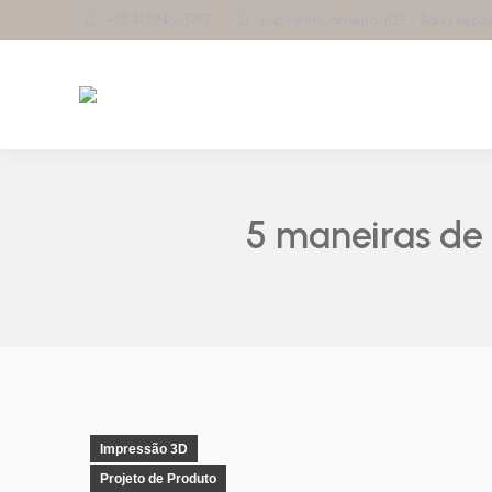
+55 41 3246-3747
Rua Petit Carneiro, 1122 - Água Verde 
5 maneiras de 
Impressão 3D
Projeto de Produto