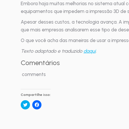
Embora haja muitas melhorias no sistema atual c
equipamentos que impedem a impressão 3D de se
Apesar desses custos, a tecnologia avança. A i
que mais empresas analisarem esse tipo de dese
O que você acha das maneiras de usar a impressã
Texto adaptado e traduzido
daqui
.
Comentários
comments
Compartilhe isso:
Clique
Clique
para
para
compartilhar
compartilhar
no
no
Twitter(abre
Facebook(abre
em
em
nova
nova