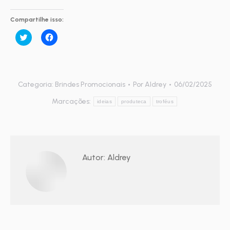
Compartilhe isso:
Clique
Clique
para
para
compartilhar
compartilhar
no
no
Twitter(abre
Facebook(abre
em
em
nova
nova
janela)
janela)
Categoria:
Brindes Promocionais
Por
Aldrey
06/02/2025
Marcações:
ideias
produteca
troféus
Autor:
Aldrey