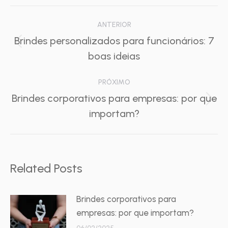
Navegação
ANTERIOR
de
Brindes personalizados para funcionários: 7
Post
boas ideias
post:
anterior:
PRÓXIMO
Brindes corporativos para empresas: por que
Próximo
importam?
post:
Related Posts
Brindes corporativos para
empresas: por que importam?