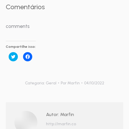
Comentários
comments
Compartilhe isso:
Clique
Clique
para
para
compartilhar
compartilhar
no
no
Twitter(abre
Facebook(abre
em
em
nova
nova
janela)
janela)
Categoria:
Geral
Por
Marfin
04/10/2022
Autor:
Marfin
http://marfin.co