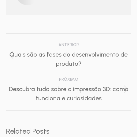
Navegação
ANTERIOR
de
Quais são as fases do desenvolvimento de
Post
produto?
post:
anterior:
PRÓXIMO
Descubra tudo sobre a impressão 3D: como
Próximo
funciona e curiosidades
post:
Related Posts