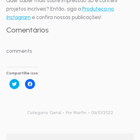
Quer saber mais sobre impressão 3D e conferir
projetos incríveis? Então, siga a
Produteca no
Instagram
e confira nossas publicações!
Comentários
comments
Compartilhe isso:
Clique
Clique
para
para
compartilhar
compartilhar
no
no
Twitter(abre
Facebook(abre
em
em
nova
nova
janela)
janela)
Categoria:
Geral
Por
Marfin
06/10/2022