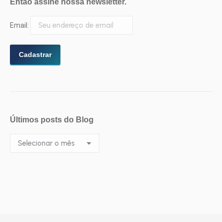
Então assine nossa newsletter.
Email:
Últimos posts do Blog
Últimos
posts
do
Blog