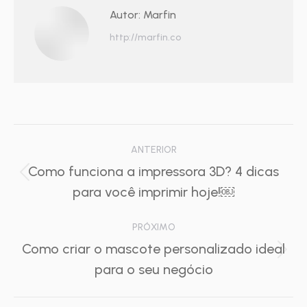
Autor:
Marfin
http://marfin.co
Navegação
ANTERIOR
de
Como funciona a impressora 3D? 4 dicas
Post
para você imprimir hoje!￼
post:
anterior:
PRÓXIMO
Como criar o mascote personalizado ideal
Próximo
para o seu negócio
post: