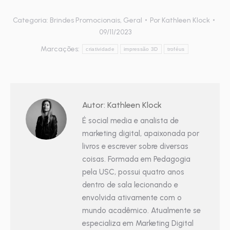
em
em
nova
nova
janela)
janela)
Categoria:
Brindes Promocionais
,
Geral
Por
Kathleen Klock
09/11/2023
Marcações:
criatividade
impressão 3D
troféus
Autor:
Kathleen Klock
É social media e analista de
marketing digital, apaixonada por
livros e escrever sobre diversas
coisas. Formada em Pedagogia
pela USC, possui quatro anos
dentro de sala lecionando e
envolvida ativamente com o
mundo acadêmico. Atualmente se
especializa em Marketing Digital