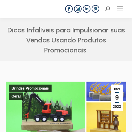
Search:
Facebook
Instagram
Linkedin
Pinterest
page
page
page
page
opens
opens
opens
opens
Dicas Infalíveis para Impulsionar suas
in
in
in
in
Vendas Usando Produtos
new
new
new
new
Promocionais.
window
window
window
window
Você está aqui:
Brindes Promocionais
nov
9
Geral
2023